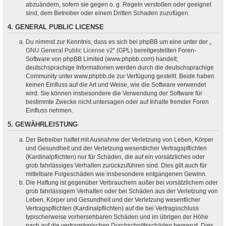
abzuändern, sofern sie gegen o. g. Regeln verstoßen oder geeignet
sind, dem Betreiber oder einem Dritten Schaden zuzufügen.
4. GENERAL PUBLIC LICENSE
Du nimmst zur Kenntnis, dass es sich bei phpBB um eine unter der „
GNU General Public License v2
“ (GPL) bereitgestellten Foren-
Software von phpBB Limited (www.phpbb.com) handelt;
deutschsprachige Informationen werden durch die deutschsprachige
Community unter www.phpbb.de zur Verfügung gestellt. Beide haben
keinen Einfluss auf die Art und Weise, wie die Software verwendet
wird. Sie können insbesondere die Verwendung der Software für
bestimmte Zwecke nicht untersagen oder auf Inhalte fremder Foren
Einfluss nehmen.
5. GEWÄHRLEISTUNG
Der Betreiber haftet mit Ausnahme der Verletzung von Leben, Körper
und Gesundheit und der Verletzung wesentlicher Vertragspflichten
(Kardinalpflichten) nur für Schäden, die auf ein vorsätzliches oder
grob fahrlässiges Verhalten zurückzuführen sind. Dies gilt auch für
mittelbare Folgeschäden wie insbesondere entgangenen Gewinn.
Die Haftung ist gegenüber Verbrauchern außer bei vorsätzlichem oder
grob fahrlässigem Verhalten oder bei Schäden aus der Verletzung von
Leben, Körper und Gesundheit und der Verletzung wesentlicher
Vertragspflichten (Kardinalpflichten) auf die bei Vertragsschluss
typischerweise vorhersehbaren Schäden und im übrigen der Höhe
nach auf die vertragstypischen Durchschnittsschäden begrenzt. Dies