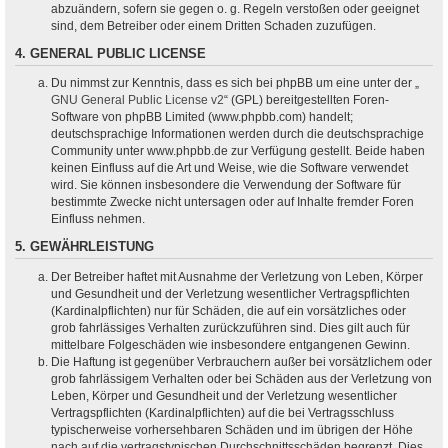
abzuändern, sofern sie gegen o. g. Regeln verstoßen oder geeignet
sind, dem Betreiber oder einem Dritten Schaden zuzufügen.
4. GENERAL PUBLIC LICENSE
Du nimmst zur Kenntnis, dass es sich bei phpBB um eine unter der „
GNU General Public License v2
“ (GPL) bereitgestellten Foren-
Software von phpBB Limited (www.phpbb.com) handelt;
deutschsprachige Informationen werden durch die deutschsprachige
Community unter www.phpbb.de zur Verfügung gestellt. Beide haben
keinen Einfluss auf die Art und Weise, wie die Software verwendet
wird. Sie können insbesondere die Verwendung der Software für
bestimmte Zwecke nicht untersagen oder auf Inhalte fremder Foren
Einfluss nehmen.
5. GEWÄHRLEISTUNG
Der Betreiber haftet mit Ausnahme der Verletzung von Leben, Körper
und Gesundheit und der Verletzung wesentlicher Vertragspflichten
(Kardinalpflichten) nur für Schäden, die auf ein vorsätzliches oder
grob fahrlässiges Verhalten zurückzuführen sind. Dies gilt auch für
mittelbare Folgeschäden wie insbesondere entgangenen Gewinn.
Die Haftung ist gegenüber Verbrauchern außer bei vorsätzlichem oder
grob fahrlässigem Verhalten oder bei Schäden aus der Verletzung von
Leben, Körper und Gesundheit und der Verletzung wesentlicher
Vertragspflichten (Kardinalpflichten) auf die bei Vertragsschluss
typischerweise vorhersehbaren Schäden und im übrigen der Höhe
nach auf die vertragstypischen Durchschnittsschäden begrenzt. Dies