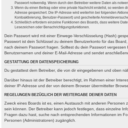
Passwort notwendig. Wenn durch den Betreiber weitere Daten als notwendig
Wenn du einen Beitrag oder eine private Nachricht erstellst, so werden d
Adresse gespeichert. Die IP-Adresse wird weiterhin bei folgenden Aktio
Kontoaktivierung, Benutzer-Passwort) und gescheiterte Anmeldeversuche.
Schließlich erfordern einzelne Funktionen des Boards, dass weitere Dat
Lesezeichen oder Benachrichtigungsfunktionen.
Dein Passwort wird mit einer Einwege-Verschlüsselung (Hash) gespei
Passwort ist dein Schlüssel zu deinem Benutzerkonto für das Board, 
nach deinem Passwort fragen. Solltest du dein Passwort vergessen
Benutzernamen und deiner E-Mail-Adresse und sendet anschließend 
GESTATTUNG DER DATENSPEICHERUNG
Du gestattest dem Betreiber, die von dir eingegebenen und oben nä
Darüber hinaus ist der Betreiber berechtigt, im Rahmen einer Inte
deiner IP-Adresse und der von deinem Browser übermittelter Browse
REGELUNGEN BEZÜGLICH DER WEITERGABE DEINER DATEN
Zweck eines Boards ist es, einen Austausch mit anderen Personen zu e
sein können. Der Betreiber kann jedoch festlegen, dass einzelne Inf
Fragen dazu hast, suche nach entsprechenden Informationen im Forum
Personen (Administratoren) zugänglich.