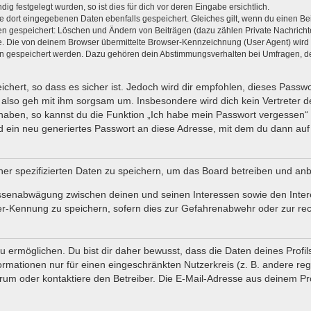
 festgelegt wurden, so ist dies für dich vor deren Eingabe ersichtlich.
ie dort eingegebenen Daten ebenfalls gespeichert. Gleiches gilt, wenn du einen Bei
nen gespeichert: Löschen und Ändern von Beiträgen (dazu zählen Private Nachrich
 Die von deinem Browser übermittelte Browser-Kennzeichnung (User Agent) wird nur
en gespeichert werden. Dazu gehören dein Abstimmungsverhalten bei Umfragen, der
chert, so dass es sicher ist. Jedoch wird dir empfohlen, dieses Passw
also geh mit ihm sorgsam um. Insbesondere wird dich kein Vertreter de
 haben, so kannst du die Funktion „Ich habe mein Passwort vergessen“
ein neu generiertes Passwort an diese Adresse, mit dem du dann auf 
her spezifizierten Daten zu speichern, um das Board betreiben und an
ressenabwägung zwischen deinen und seinen Interessen sowie den Inter
r-Kennung zu speichern, sofern dies zur Gefahrenabwehr oder zur rech
rmöglichen. Du bist dir daher bewusst, dass die Daten deines Profils u
ormationen nur für einen eingeschränkten Nutzerkreis (z. B. andere regi
 oder kontaktiere den Betreiber. Die E-Mail-Adresse aus deinem Profi