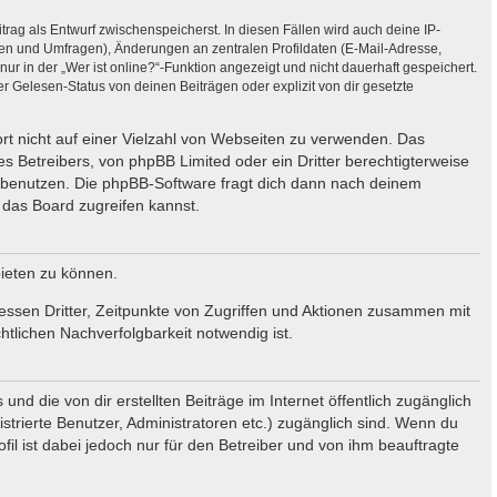
trag als Entwurf zwischenspeicherst. In diesen Fällen wird auch deine IP-
ten und Umfragen), Änderungen an zentralen Profildaten (E-Mail-Adresse,
 in der „Wer ist online?“-Funktion angezeigt und nicht dauerhaft gespeichert.
 Gelesen-Status von deinen Beiträgen oder explizit von dir gesetzte
ort nicht auf einer Vielzahl von Webseiten zu verwenden. Das
s Betreibers, von phpBB Limited oder ein Dritter berechtigterweise
 benutzen. Die phpBB-Software fragt dich dann nach deinem
das Board zugreifen kannst.
bieten zu können.
essen Dritter, Zeitpunkte von Zugriffen und Aktionen zusammen mit
tlichen Nachverfolgbarkeit notwendig ist.
nd die von dir erstellten Beiträge im Internet öffentlich zugänglich
strierte Benutzer, Administratoren etc.) zugänglich sind. Wenn du
l ist dabei jedoch nur für den Betreiber und von ihm beauftragte