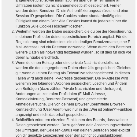
angemeldet bist) sowie Informationen über deine Teilnahme an
Umfragen (sofern du nicht angemeldet bist) gespeichert. Ferner
werden deine Benutzer-ID, ein Authentifizierungsschlüssel und eine
Session-ID gespeichert. Die Cookies haben standardmäßig eine
Gültigkeit von einem Jahr. Alle Cookies kannst du jederzeit über die
Funktion „Alle Cookies löschen“ löschen.
Weiterhin werden die Daten gespeichert, die du bei der Registrierung,
in deinem Profil oder deinem persönlichem Bereich angibst. Für die
Registrierung sind mindestens ein eindeutiger Benutzername, eine E-
Mail-Adresse und ein Passwort notwendig. Wenn durch den Betreiber
weitere Daten als notwendig festgelegt wurden, so ist dies für dich vor
deren Eingabe ersichtlich.
Wenn du einen Beitrag oder eine private Nachricht erstellst, so
werden die dort eingegebenen Daten ebenfalls gespeichert. Gleiches
gilt, wenn du einen Beitrag als Entwurf zwischenspeicherst. In diesen
Fällen wird auch deine IP-Adresse gespeichert. Die IP-Adresse wird
weiterhin bei folgenden Aktionen gespeichert: Löschen und Ändern
von Beiträgen (dazu zählen Private Nachrichten und Umfragen),
Änderungen an zentralen Profildaten (E-Mail-Adresse,
Kontoaktivierung, Benutzer-Passwort) und gescheiterte
Anmeldeversuche. Die von deinem Browser übermittelte Browser-
Kennzeichnung (User Agent) wird nur in der „Wer ist online?“-Funktion
angezeigt und nicht dauerhaft gespeichert.
Schließlich erfordern einzelne Funktionen des Boards, dass weitere
Daten gespeichert werden. Dazu gehören dein Abstimmungsverhalten
bei Umfragen, der Gelesen-Status von deinen Beiträgen oder explizit
von dir gesetzte Lesezeichen oder Benachrichtigungsfunktionen.