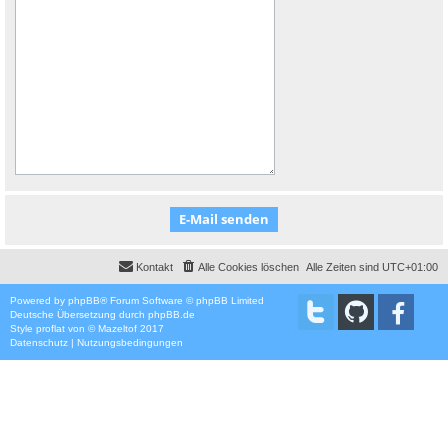
Kontakt
Alle Cookies löschen
Alle Zeiten sind
UTC+01:00
Powered by
phpBB
® Forum Software © phpBB Limited
Deutsche Übersetzung durch
phpBB.de
Style
proflat
von ©
Mazeltof
2017
Datenschutz
|
Nutzungsbedingungen