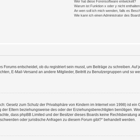
Wer hat diese Forensoftware entwickelt?
Warum ist Funktion x oder y nicht enthalte
An wen soll ich mich wenden, falls es Besc
Wie kann ich einen Administrator des Board
Forums entscheidet, ob du registriert sein musst, um Beiträge zu schreiben. Auf jede
chten, E-Mail-Versand an andere Mitglieder, Beitritt zu Benutzergruppen und so weit
ch: Gesetz zum Schutz der Privatsphäre von Kindern im Internet von 1998) ist ein 
der Eltern beziehungsweise des oder der Erziehungsberechtigten benötigen. Wenn d
te beachte, dass phpBB Limited und der Besitzer dieses Boards keine Rechtsberatung 
 Beschwerden oder juristische Anfragen zu diesem Forum gibt?“ behandelt werden.