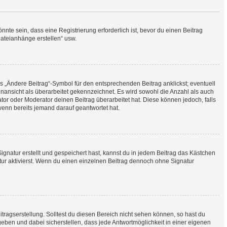
te sein, dass eine Registrierung erforderlich ist, bevor du einen Beitrag
Dateianhänge erstellen“ usw.
s „Ändere Beitrag“-Symbol für den entsprechenden Beitrag anklickst; eventuell
enansicht als überarbeitet gekennzeichnet. Es wird sowohl die Anzahl als auch
tor oder Moderator deinen Beitrag überarbeitet hat. Diese können jedoch, falls
 wenn bereits jemand darauf geantwortet hat.
natur erstellt und gespeichert hast, kannst du in jedem Beitrag das Kästchen
ur aktivierst. Wenn du einen einzelnen Beitrag dennoch ohne Signatur
tragserstellung. Solltest du diesen Bereich nicht sehen können, so hast du
geben und dabei sicherstellen, dass jede Antwortmöglichkeit in einer eigenen