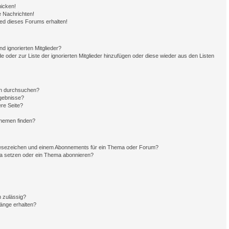
hicken!
 Nachrichten!
ied dieses Forums erhalten!
d ignorierten Mitglieder?
de oder zur Liste der ignorierten Mitglieder hinzufügen oder diese wieder aus den Listen
en durchsuchen?
rgebnisse?
re Seite?
Themen finden?
Lesezeichen und einem Abonnements für ein Thema oder Forum?
ma setzen oder ein Thema abonnieren?
 zulässig?
hänge erhalten?