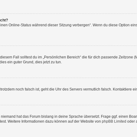
ucht?
einen Online-Status während dieser Sitzung verbergen“. Wenn du diese Option ein
diesem Fall solltest du im „Persönlichen Bereich“ die für dich passende Zeitzone (Mi
ies ein guter Grund, dies jetzt zu tun.
it trotzdem noch falsch ist, geht die Uhr des Servers vermutlich falsch. Kontaktiere
r niemand hat das Forum bislang in deine Sprache übersetzt. Frage ggf. einen Board
rdest. Weitere Informationen dazu können auf der Website von
phpBB Limited
oder 