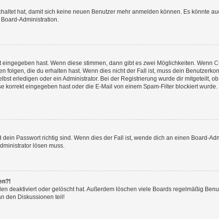
schaltet hat, damit sich keine neuen Benutzer mehr anmelden können. Es könnte a
 Board-Administration.
rt eingegeben hast. Wenn diese stimmen, dann gibt es zwei Möglichkeiten. Wenn
C
folgen, die du erhalten hast. Wenn dies nicht der Fall ist, muss dein Benutzerkont
t erledigen oder ein Administrator. Bei der Registrierung wurde dir mitgeteilt, ob 
 korrekt eingegeben hast oder die E-Mail von einem Spam-Filter blockiert wurde. 
ein Passwort richtig sind. Wenn dies der Fall ist, wende dich an einen Board-Admi
Administrator lösen muss.
en?!
en deaktiviert oder gelöscht hat. Außerdem löschen viele Boards regelmäßig Benutz
n den Diskussionen teil!