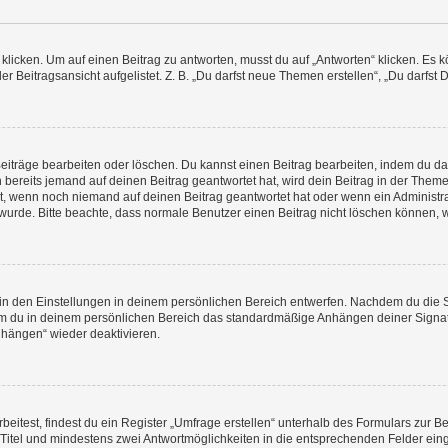
ken. Um auf einen Beitrag zu antworten, musst du auf „Antworten“ klicken. Es könn
 Beitragsansicht aufgelistet. Z. B. „Du darfst neue Themen erstellen“, „Du darfst 
Beiträge bearbeiten oder löschen. Du kannst einen Beitrag bearbeiten, indem du da
n bereits jemand auf deinen Beitrag geantwortet hat, wird dein Beitrag in der Them
ht, wenn noch niemand auf deinen Beitrag geantwortet hat oder wenn ein Administra
et wurde. Bitte beachte, dass normale Benutzer einen Beitrag nicht löschen können,
n den Einstellungen in deinem persönlichen Bereich entwerfen. Nachdem du die Sig
em du in deinem persönlichen Bereich das standardmäßige Anhängen deiner Signat
nhängen“ wieder deaktivieren.
test, findest du ein Register „Umfrage erstellen“ unterhalb des Formulars zur Bei
n Titel und mindestens zwei Antwortmöglichkeiten in die entsprechenden Felder ein