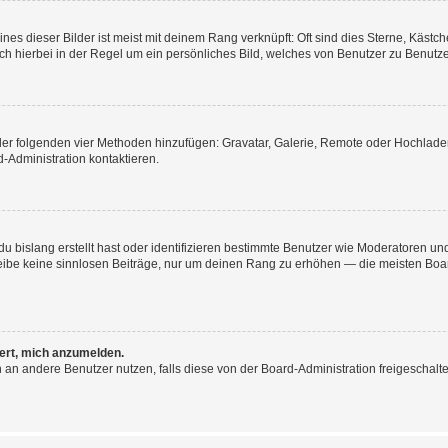
nes dieser Bilder ist meist mit deinem Rang verknüpft: Oft sind dies Sterne, Käst
ich hierbei in der Regel um ein persönliches Bild, welches von Benutzer zu Benutzer
e der folgenden vier Methoden hinzufügen: Gravatar, Galerie, Remote oder Hochlad
-Administration kontaktieren.
u bislang erstellt hast oder identifizieren bestimmte Benutzer wie Moderatoren u
hreibe keine sinnlosen Beiträge, nur um deinen Rang zu erhöhen — die meisten Boa
dert, mich anzumelden.
hten an andere Benutzer nutzen, falls diese von der Board-Administration freigesc