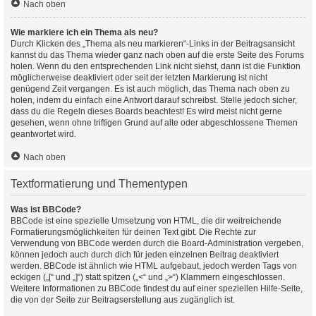
Nach oben
Wie markiere ich ein Thema als neu?
Durch Klicken des „Thema als neu markieren“-Links in der Beitragsansicht
kannst du das Thema wieder ganz nach oben auf die erste Seite des Forums
holen. Wenn du den entsprechenden Link nicht siehst, dann ist die Funktion
möglicherweise deaktiviert oder seit der letzten Markierung ist nicht
genügend Zeit vergangen. Es ist auch möglich, das Thema nach oben zu
holen, indem du einfach eine Antwort darauf schreibst. Stelle jedoch sicher,
dass du die Regeln dieses Boards beachtest! Es wird meist nicht gerne
gesehen, wenn ohne triftigen Grund auf alte oder abgeschlossene Themen
geantwortet wird.
Nach oben
Textformatierung und Thementypen
Was ist BBCode?
BBCode ist eine spezielle Umsetzung von HTML, die dir weitreichende
Formatierungsmöglichkeiten für deinen Text gibt. Die Rechte zur
Verwendung von BBCode werden durch die Board-Administration vergeben,
können jedoch auch durch dich für jeden einzelnen Beitrag deaktiviert
werden. BBCode ist ähnlich wie HTML aufgebaut, jedoch werden Tags von
eckigen („[“ und „]“) statt spitzen („<“ und „>“) Klammern eingeschlossen.
Weitere Informationen zu BBCode findest du auf einer speziellen Hilfe-Seite,
die von der Seite zur Beitragserstellung aus zugänglich ist.