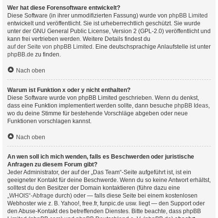
Wer hat diese Forensoftware entwickelt?
Diese Software (in ihrer unmodifizierten Fassung) wurde von
phpBB Limited
entwickelt und veröffentlicht. Sie ist urheberrechtlich geschützt. Sie wurde
unter der GNU General Public License, Version 2 (GPL-2.0) veröffentlicht und
kann frei vertrieben werden. Weitere Details findest du
auf der Seite von phpBB Limited
. Eine deutschsprachige Anlaufstelle ist unter
phpBB.de
zu finden.
Nach oben
Warum ist Funktion x oder y nicht enthalten?
Diese Software wurde von phpBB Limited geschrieben. Wenn du denkst,
dass eine Funktion implementiert werden sollte, dann besuche
phpBB Ideas
,
wo du deine Stimme für bestehende Vorschläge abgeben oder neue
Funktionen vorschlagen kannst.
Nach oben
An wen soll ich mich wenden, falls es Beschwerden oder juristische
Anfragen zu diesem Forum gibt?
Jeder Administrator, der auf der „Das Team“-Seite aufgeführt ist, ist ein
geeigneter Kontakt für deine Beschwerde. Wenn du so keine Antwort erhältst,
solltest du den Besitzer der Domain kontaktieren (führe dazu eine
„WHOIS“-Abfrage
durch) oder — falls diese Seite bei einem kostenlosen
Webhoster wie z. B. Yahoo!, free.fr, funpic.de usw. liegt — den Support oder
den Abuse-Kontakt des betreffenden Dienstes. Bitte beachte, dass phpBB