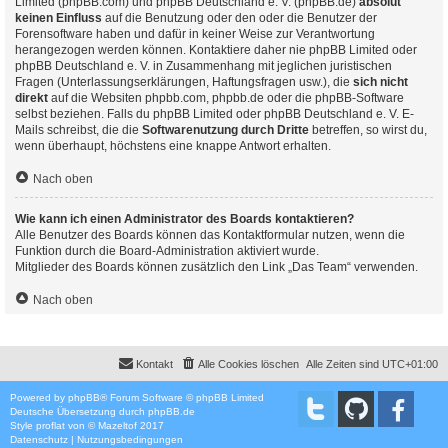
Limited (phpBB.com) und phpBB Deutschland e. V. (phpBB.de)
absolut
keinen Einfluss
auf die Benutzung oder den oder die Benutzer der
Forensoftware haben und dafür in keiner Weise zur Verantwortung
herangezogen werden können. Kontaktiere daher nie phpBB Limited oder
phpBB Deutschland e. V. in Zusammenhang mit jeglichen juristischen
Fragen (Unterlassungserklärungen, Haftungsfragen usw.), die
sich nicht
direkt
auf die Websiten phpbb.com, phpbb.de oder die phpBB-Software
selbst beziehen. Falls du phpBB Limited oder phpBB Deutschland e. V. E-
Mails schreibst, die die
Softwarenutzung durch Dritte
betreffen, so wirst du,
wenn überhaupt, höchstens eine knappe Antwort erhalten.
Nach oben
Wie kann ich einen Administrator des Boards kontaktieren?
Alle Benutzer des Boards können das Kontaktformular nutzen, wenn die
Funktion durch die Board-Administration aktiviert wurde.
Mitglieder des Boards können zusätzlich den Link „Das Team“ verwenden.
Nach oben
Kontakt
Alle Cookies löschen
Alle Zeiten sind
UTC+01:00
Powered by
phpBB
® Forum Software © phpBB Limited
Deutsche Übersetzung durch
phpBB.de
Style
proflat
von ©
Mazeltof
2017
Datenschutz
|
Nutzungsbedingungen