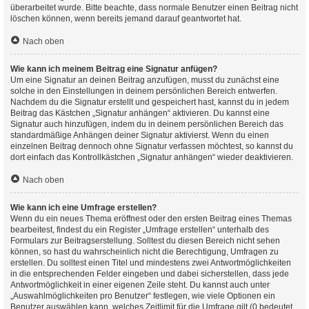
überarbeitet wurde. Bitte beachte, dass normale Benutzer einen Beitrag nicht
löschen können, wenn bereits jemand darauf geantwortet hat.
Nach oben
Wie kann ich meinem Beitrag eine Signatur anfügen?
Um eine Signatur an deinen Beitrag anzufügen, musst du zunächst eine
solche in den Einstellungen in deinem persönlichen Bereich entwerfen.
Nachdem du die Signatur erstellt und gespeichert hast, kannst du in jedem
Beitrag das Kästchen „Signatur anhängen“ aktivieren. Du kannst eine
Signatur auch hinzufügen, indem du in deinem persönlichen Bereich das
standardmäßige Anhängen deiner Signatur aktivierst. Wenn du einen
einzelnen Beitrag dennoch ohne Signatur verfassen möchtest, so kannst du
dort einfach das Kontrollkästchen „Signatur anhängen“ wieder deaktivieren.
Nach oben
Wie kann ich eine Umfrage erstellen?
Wenn du ein neues Thema eröffnest oder den ersten Beitrag eines Themas
bearbeitest, findest du ein Register „Umfrage erstellen“ unterhalb des
Formulars zur Beitragserstellung. Solltest du diesen Bereich nicht sehen
können, so hast du wahrscheinlich nicht die Berechtigung, Umfragen zu
erstellen. Du solltest einen Titel und mindestens zwei Antwortmöglichkeiten
in die entsprechenden Felder eingeben und dabei sicherstellen, dass jede
Antwortmöglichkeit in einer eigenen Zeile steht. Du kannst auch unter
„Auswahlmöglichkeiten pro Benutzer“ festlegen, wie viele Optionen ein
Benutzer auswählen kann, welches Zeitlimit für die Umfrage gilt (0 bedeutet