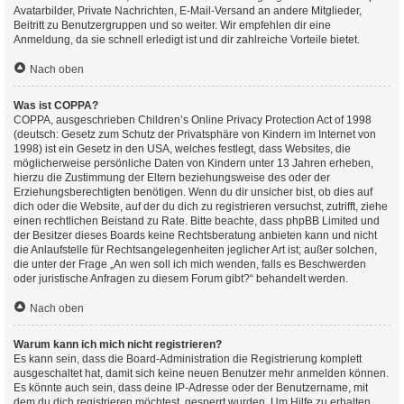
Avatarbilder, Private Nachrichten, E-Mail-Versand an andere Mitglieder,
Beitritt zu Benutzergruppen und so weiter. Wir empfehlen dir eine
Anmeldung, da sie schnell erledigt ist und dir zahlreiche Vorteile bietet.
Nach oben
Was ist COPPA?
COPPA, ausgeschrieben Children’s Online Privacy Protection Act of 1998
(deutsch: Gesetz zum Schutz der Privatsphäre von Kindern im Internet von
1998) ist ein Gesetz in den USA, welches festlegt, dass Websites, die
möglicherweise persönliche Daten von Kindern unter 13 Jahren erheben,
hierzu die Zustimmung der Eltern beziehungsweise des oder der
Erziehungsberechtigten benötigen. Wenn du dir unsicher bist, ob dies auf
dich oder die Website, auf der du dich zu registrieren versuchst, zutrifft, ziehe
einen rechtlichen Beistand zu Rate. Bitte beachte, dass phpBB Limited und
der Besitzer dieses Boards keine Rechtsberatung anbieten kann und nicht
die Anlaufstelle für Rechtsangelegenheiten jeglicher Art ist; außer solchen,
die unter der Frage „An wen soll ich mich wenden, falls es Beschwerden
oder juristische Anfragen zu diesem Forum gibt?“ behandelt werden.
Nach oben
Warum kann ich mich nicht registrieren?
Es kann sein, dass die Board-Administration die Registrierung komplett
ausgeschaltet hat, damit sich keine neuen Benutzer mehr anmelden können.
Es könnte auch sein, dass deine IP-Adresse oder der Benutzername, mit
dem du dich registrieren möchtest, gesperrt wurden. Um Hilfe zu erhalten,