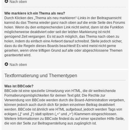
Nach oben
Wie markiere ich ein Thema als neu?
Durch Klicken des „Thema als neu markieren“-Links in der Beitragsansicht
kannst du das Thema wieder ganz nach oben auf die erste Seite des Forums
holen. Wenn du den entsprechenden Link nicht siehst, dann ist die Funktion
möglicherweise deaktiviert oder seit der letzten Markierung ist nicht
genügend Zeit vergangen. Es ist auch möglich, das Thema nach oben zu
holen, indem du einfach eine Antwort darauf schreibst. Stelle jedoch sicher,
dass du die Regeln dieses Boards beachtest! Es wird meist nicht gerne
gesehen, wenn ohne triftigen Grund auf alte oder abgeschlossene Themen
geantwortet wird.
Nach oben
Textformatierung und Thementypen
Was ist BBCode?
BBCode ist eine spezielle Umsetzung von HTML, die dir weitreichende
Formatierungsmöglichkeiten für deinen Text gibt. Die Rechte zur
Verwendung von BBCode werden durch die Board-Administration vergeben,
können jedoch auch durch dich für jeden einzelnen Beitrag deaktiviert
werden. BBCode ist ähnlich wie HTML aufgebaut, jedoch werden Tags von
eckigen („[“ und „]“) statt spitzen („<“ und „>“) Klammern eingeschlossen.
Weitere Informationen zu BBCode findest du auf einer speziellen Hilfe-Seite,
die von der Seite zur Beitragserstellung aus zugänglich ist.