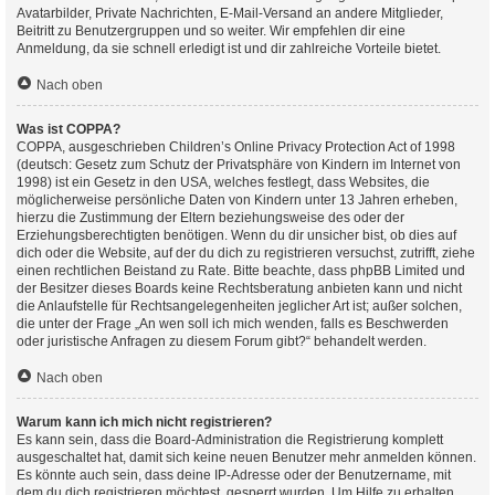
Avatarbilder, Private Nachrichten, E-Mail-Versand an andere Mitglieder,
Beitritt zu Benutzergruppen und so weiter. Wir empfehlen dir eine
Anmeldung, da sie schnell erledigt ist und dir zahlreiche Vorteile bietet.
Nach oben
Was ist COPPA?
COPPA, ausgeschrieben Children’s Online Privacy Protection Act of 1998
(deutsch: Gesetz zum Schutz der Privatsphäre von Kindern im Internet von
1998) ist ein Gesetz in den USA, welches festlegt, dass Websites, die
möglicherweise persönliche Daten von Kindern unter 13 Jahren erheben,
hierzu die Zustimmung der Eltern beziehungsweise des oder der
Erziehungsberechtigten benötigen. Wenn du dir unsicher bist, ob dies auf
dich oder die Website, auf der du dich zu registrieren versuchst, zutrifft, ziehe
einen rechtlichen Beistand zu Rate. Bitte beachte, dass phpBB Limited und
der Besitzer dieses Boards keine Rechtsberatung anbieten kann und nicht
die Anlaufstelle für Rechtsangelegenheiten jeglicher Art ist; außer solchen,
die unter der Frage „An wen soll ich mich wenden, falls es Beschwerden
oder juristische Anfragen zu diesem Forum gibt?“ behandelt werden.
Nach oben
Warum kann ich mich nicht registrieren?
Es kann sein, dass die Board-Administration die Registrierung komplett
ausgeschaltet hat, damit sich keine neuen Benutzer mehr anmelden können.
Es könnte auch sein, dass deine IP-Adresse oder der Benutzername, mit
dem du dich registrieren möchtest, gesperrt wurden. Um Hilfe zu erhalten,