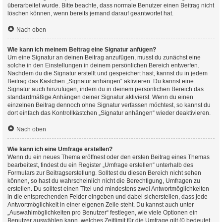
überarbeitet wurde. Bitte beachte, dass normale Benutzer einen Beitrag nicht
löschen können, wenn bereits jemand darauf geantwortet hat.
Nach oben
Wie kann ich meinem Beitrag eine Signatur anfügen?
Um eine Signatur an deinen Beitrag anzufügen, musst du zunächst eine
solche in den Einstellungen in deinem persönlichen Bereich entwerfen.
Nachdem du die Signatur erstellt und gespeichert hast, kannst du in jedem
Beitrag das Kästchen „Signatur anhängen“ aktivieren. Du kannst eine
Signatur auch hinzufügen, indem du in deinem persönlichen Bereich das
standardmäßige Anhängen deiner Signatur aktivierst. Wenn du einen
einzelnen Beitrag dennoch ohne Signatur verfassen möchtest, so kannst du
dort einfach das Kontrollkästchen „Signatur anhängen“ wieder deaktivieren.
Nach oben
Wie kann ich eine Umfrage erstellen?
Wenn du ein neues Thema eröffnest oder den ersten Beitrag eines Themas
bearbeitest, findest du ein Register „Umfrage erstellen“ unterhalb des
Formulars zur Beitragserstellung. Solltest du diesen Bereich nicht sehen
können, so hast du wahrscheinlich nicht die Berechtigung, Umfragen zu
erstellen. Du solltest einen Titel und mindestens zwei Antwortmöglichkeiten
in die entsprechenden Felder eingeben und dabei sicherstellen, dass jede
Antwortmöglichkeit in einer eigenen Zeile steht. Du kannst auch unter
„Auswahlmöglichkeiten pro Benutzer“ festlegen, wie viele Optionen ein
Benutzer auswählen kann, welches Zeitlimit für die Umfrage gilt (0 bedeutet