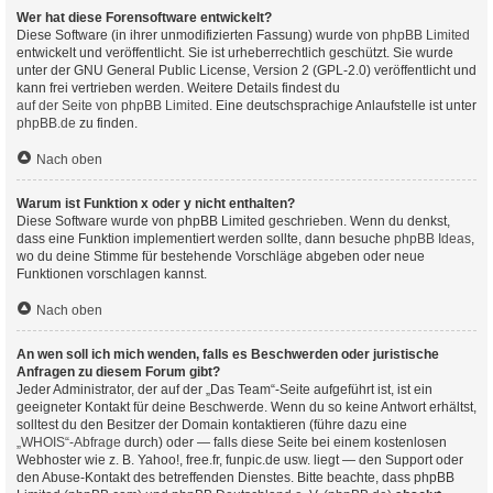
Wer hat diese Forensoftware entwickelt?
Diese Software (in ihrer unmodifizierten Fassung) wurde von
phpBB Limited
entwickelt und veröffentlicht. Sie ist urheberrechtlich geschützt. Sie wurde
unter der GNU General Public License, Version 2 (GPL-2.0) veröffentlicht und
kann frei vertrieben werden. Weitere Details findest du
auf der Seite von phpBB Limited
. Eine deutschsprachige Anlaufstelle ist unter
phpBB.de
zu finden.
Nach oben
Warum ist Funktion x oder y nicht enthalten?
Diese Software wurde von phpBB Limited geschrieben. Wenn du denkst,
dass eine Funktion implementiert werden sollte, dann besuche
phpBB Ideas
,
wo du deine Stimme für bestehende Vorschläge abgeben oder neue
Funktionen vorschlagen kannst.
Nach oben
An wen soll ich mich wenden, falls es Beschwerden oder juristische
Anfragen zu diesem Forum gibt?
Jeder Administrator, der auf der „Das Team“-Seite aufgeführt ist, ist ein
geeigneter Kontakt für deine Beschwerde. Wenn du so keine Antwort erhältst,
solltest du den Besitzer der Domain kontaktieren (führe dazu eine
„WHOIS“-Abfrage
durch) oder — falls diese Seite bei einem kostenlosen
Webhoster wie z. B. Yahoo!, free.fr, funpic.de usw. liegt — den Support oder
den Abuse-Kontakt des betreffenden Dienstes. Bitte beachte, dass phpBB