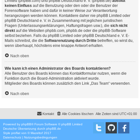
Limited (phpBB.com) und phpBB Deutschland e. V. (phpBB.de)
absolut
keinen Einfluss
auf die Benutzung oder den oder die Benutzer der
Forensoftware haben und dafür in keiner Weise zur Verantwortung
herangezogen werden können. Kontaktiere daher nie phpBB Limited oder
phpBB Deutschland e. V. in Zusammenhang mit jeglichen juristischen
Fragen (Unterlassungserklärungen, Haftungsfragen usw.), die
sich nicht
direkt
auf die Websiten phpbb.com, phpbb.de oder die phpBB-Software
selbst beziehen. Falls du phpBB Limited oder phpBB Deutschland e. V. E-
Mails schreibst, die die
Softwarenutzung durch Dritte
betreffen, so wirst du,
wenn überhaupt, höchstens eine knappe Antwort erhalten.
Nach oben
Wie kann ich einen Administrator des Boards kontaktieren?
Alle Benutzer des Boards können das Kontaktformular nutzen, wenn die
Funktion durch die Board-Administration aktiviert wurde.
Mitglieder des Boards können zusätzlich den Link „Das Team“ verwenden.
Nach oben
Kontakt
Alle Cookies löschen
Alle Zeiten sind
UTC+01:00
Powered by
phpBB
® Forum Software © phpBB Limited
Deutsche Übersetzung durch
phpBB.de
Style
proflat
von ©
Mazeltof
2017
Datenschutz
|
Nutzungsbedingungen