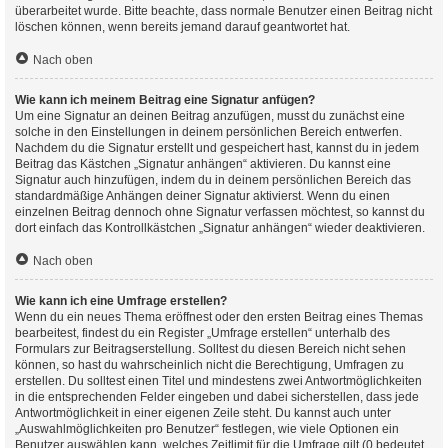
überarbeitet wurde. Bitte beachte, dass normale Benutzer einen Beitrag nicht
löschen können, wenn bereits jemand darauf geantwortet hat.
Nach oben
Wie kann ich meinem Beitrag eine Signatur anfügen?
Um eine Signatur an deinen Beitrag anzufügen, musst du zunächst eine
solche in den Einstellungen in deinem persönlichen Bereich entwerfen.
Nachdem du die Signatur erstellt und gespeichert hast, kannst du in jedem
Beitrag das Kästchen „Signatur anhängen“ aktivieren. Du kannst eine
Signatur auch hinzufügen, indem du in deinem persönlichen Bereich das
standardmäßige Anhängen deiner Signatur aktivierst. Wenn du einen
einzelnen Beitrag dennoch ohne Signatur verfassen möchtest, so kannst du
dort einfach das Kontrollkästchen „Signatur anhängen“ wieder deaktivieren.
Nach oben
Wie kann ich eine Umfrage erstellen?
Wenn du ein neues Thema eröffnest oder den ersten Beitrag eines Themas
bearbeitest, findest du ein Register „Umfrage erstellen“ unterhalb des
Formulars zur Beitragserstellung. Solltest du diesen Bereich nicht sehen
können, so hast du wahrscheinlich nicht die Berechtigung, Umfragen zu
erstellen. Du solltest einen Titel und mindestens zwei Antwortmöglichkeiten
in die entsprechenden Felder eingeben und dabei sicherstellen, dass jede
Antwortmöglichkeit in einer eigenen Zeile steht. Du kannst auch unter
„Auswahlmöglichkeiten pro Benutzer“ festlegen, wie viele Optionen ein
Benutzer auswählen kann, welches Zeitlimit für die Umfrage gilt (0 bedeutet