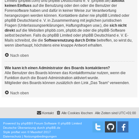
Limited (phpBB.com) und phpBB Deutschland e. V. (phpBB.de)
absolut
keinen Einfluss
auf die Benutzung oder den oder die Benutzer der
Forensoftware haben und dafür in keiner Weise zur Verantwortung
herangezogen werden können. Kontaktiere daher nie phpBB Limited oder
phpBB Deutschland e. V. in Zusammenhang mit jeglichen juristischen
Fragen (Unterlassungserklärungen, Haftungsfragen usw.), die
sich nicht
direkt
auf die Websiten phpbb.com, phpbb.de oder die phpBB-Software
selbst beziehen. Falls du phpBB Limited oder phpBB Deutschland e. V. E-
Mails schreibst, die die
Softwarenutzung durch Dritte
betreffen, so wirst du,
wenn überhaupt, höchstens eine knappe Antwort erhalten.
Nach oben
Wie kann ich einen Administrator des Boards kontaktieren?
Alle Benutzer des Boards können das Kontaktformular nutzen, wenn die
Funktion durch die Board-Administration aktiviert wurde.
Mitglieder des Boards können zusätzlich den Link „Das Team“ verwenden.
Nach oben
Kontakt
Alle Cookies löschen
Alle Zeiten sind
UTC+01:00
Powered by
phpBB
® Forum Software © phpBB Limited
Deutsche Übersetzung durch
phpBB.de
Style
proflat
von ©
Mazeltof
2017
Datenschutz
|
Nutzungsbedingungen