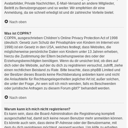
Avatarbilder, Private Nachrichten, E-Mail-Versand an andere Mitglieder,
Beitritt zu Benutzergruppen und so weiter. Wir empfehlen dir eine
Anmeldung, da sie schnell erledigt ist und dir zahlreiche Vorteile bietet.
Nach oben
Was ist COPPA?
COPPA, ausgeschrieben Children’s Online Privacy Protection Act of 1998
(deutsch: Gesetz zum Schutz der Privatsphäre von Kindern im Internet von
1998) ist ein Gesetz in den USA, welches festlegt, dass Websites, die
möglicherweise persönliche Daten von Kindern unter 13 Jahren erheben,
hierzu die Zustimmung der Eltern beziehungsweise des oder der
Erziehungsberechtigten benötigen. Wenn du dir unsicher bist, ob dies auf
dich oder die Website, auf der du dich zu registrieren versuchst, zutrifft, ziehe
einen rechtlichen Beistand zu Rate. Bitte beachte, dass phpBB Limited und
der Besitzer dieses Boards keine Rechtsberatung anbieten kann und nicht
die Anlaufstelle für Rechtsangelegenheiten jeglicher Art ist; außer solchen,
die unter der Frage „An wen soll ich mich wenden, falls es Beschwerden
oder juristische Anfragen zu diesem Forum gibt?“ behandelt werden.
Nach oben
Warum kann ich mich nicht registrieren?
Es kann sein, dass die Board-Administration die Registrierung komplett
ausgeschaltet hat, damit sich keine neuen Benutzer mehr anmelden können.
Es könnte auch sein, dass deine IP-Adresse oder der Benutzername, mit
dem du dich registrieren möchtest, gesperrt wurden. Um Hilfe zu erhalten,