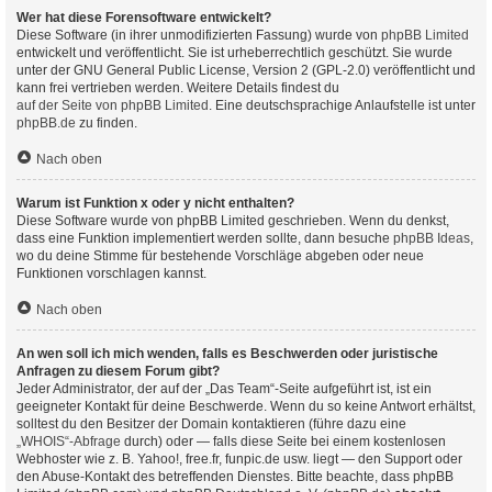
Wer hat diese Forensoftware entwickelt?
Diese Software (in ihrer unmodifizierten Fassung) wurde von
phpBB Limited
entwickelt und veröffentlicht. Sie ist urheberrechtlich geschützt. Sie wurde
unter der GNU General Public License, Version 2 (GPL-2.0) veröffentlicht und
kann frei vertrieben werden. Weitere Details findest du
auf der Seite von phpBB Limited
. Eine deutschsprachige Anlaufstelle ist unter
phpBB.de
zu finden.
Nach oben
Warum ist Funktion x oder y nicht enthalten?
Diese Software wurde von phpBB Limited geschrieben. Wenn du denkst,
dass eine Funktion implementiert werden sollte, dann besuche
phpBB Ideas
,
wo du deine Stimme für bestehende Vorschläge abgeben oder neue
Funktionen vorschlagen kannst.
Nach oben
An wen soll ich mich wenden, falls es Beschwerden oder juristische
Anfragen zu diesem Forum gibt?
Jeder Administrator, der auf der „Das Team“-Seite aufgeführt ist, ist ein
geeigneter Kontakt für deine Beschwerde. Wenn du so keine Antwort erhältst,
solltest du den Besitzer der Domain kontaktieren (führe dazu eine
„WHOIS“-Abfrage
durch) oder — falls diese Seite bei einem kostenlosen
Webhoster wie z. B. Yahoo!, free.fr, funpic.de usw. liegt — den Support oder
den Abuse-Kontakt des betreffenden Dienstes. Bitte beachte, dass phpBB