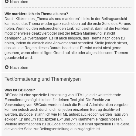
Nach oben
Wie markiere ich ein Thema als neu?
Durch Klicken des „Thema als neu markieren“-Links in der Beitragsansicht
kannst du das Thema wieder ganz nach oben auf die erste Seite des Forums
holen. Wenn du den entsprechenden Link nicht siehst, dann ist die Funktion
möglicherweise deaktiviert oder seit der letzten Markierung ist nicht
genügend Zeit vergangen. Es ist auch möglich, das Thema nach oben zu
holen, indem du einfach eine Antwort darauf schreibst. Stelle jedoch sicher,
dass du die Regeln dieses Boards beachtest! Es wird meist nicht gerne
gesehen, wenn ohne triftigen Grund auf alte oder abgeschlossene Themen
geantwortet wird.
Nach oben
Textformatierung und Thementypen
Was ist BBCode?
BBCode ist eine spezielle Umsetzung von HTML, die dir weitreichende
Formatierungsmöglichkeiten für deinen Text gibt. Die Rechte zur
Verwendung von BBCode werden durch die Board-Administration vergeben,
können jedoch auch durch dich für jeden einzelnen Beitrag deaktiviert
werden. BBCode ist ähnlich wie HTML aufgebaut, jedoch werden Tags von
eckigen („[“ und „]“) statt spitzen („<“ und „>“) Klammern eingeschlossen.
Weitere Informationen zu BBCode findest du auf einer speziellen Hilfe-Seite,
die von der Seite zur Beitragserstellung aus zugänglich ist.